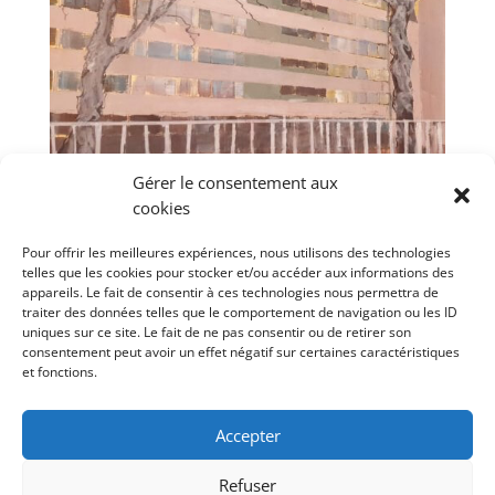
Gérer le consentement aux
Immeuble, Paris XIII, janvier 2024
cookies
Pour offrir les meilleures expériences, nous utilisons des technologies
telles que les cookies pour stocker et/ou accéder aux informations des
« Entrées précédentes
appareils. Le fait de consentir à ces technologies nous permettra de
Catégories
traiter des données telles que le comportement de navigation ou les ID
uniques sur ce site. Le fait de ne pas consentir ou de retirer son
Abstraction
Angleterre
Espagne
Esquisses
consentement peut avoir un effet négatif sur certaines caractéristiques
et fonctions.
France
Grèce
Paysages
Vie silencieuse
Accepter
Refuser